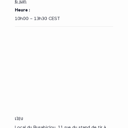
6 juin
Heure :
10h00 – 13h30
CEST
LIEU
Local du Busabiclou, 11 rue du stand de tir à