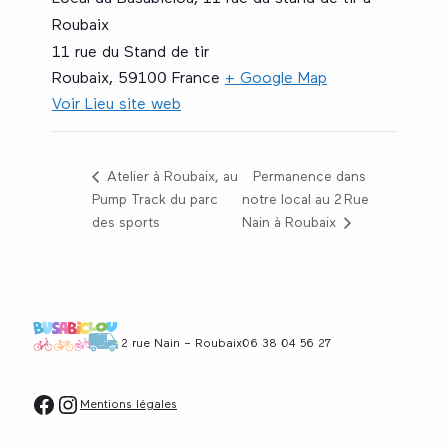
Roubaix
11 rue du Stand de tir
Roubaix
,
59100
France
+ Google Map
Voir Lieu site web
Atelier à Roubaix, au
Permanence dans
Pump Track du parc
notre local au 2 Rue
des sports
Nain à Roubaix
2 rue Nain – Roubaix
06 38 04 56 27
Facebook
Instagram
Mentions légales